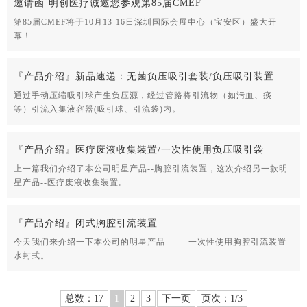
邀请函·明创医疗诚邀您参观第85届CMEF
第85届CMEF将于10月13-16日深圳国际会展中心（宝安区）盛大开
幕！
『产品介绍』新品速递：无菌负压吸引套装/负压吸引装置
通过手动压缩吸引球产生负压源，经过管路将引流物（如污血、痰
等）引流入集液容器(吸引球、引流袋)内。
『产品介绍』医疗废液收集装置/一次性使用负压吸引袋
上一篇我们介绍了本公司明星产品--胸腔引流装置，这次介绍另一款明
星产品--医疗废液收集装置。
『产品介绍』闭式胸腔引流装置
今天我们来介绍一下本公司的明星产品 —— 一次性使用胸腔引流装置
水封式。
总数：17
1
2
3
下一页
页次：1/3